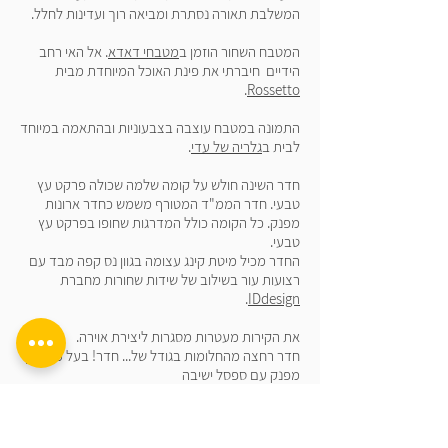
המשלבת תאורה נסתרת ומביאה רוך ועדינות לחלל.
המטבח השחור הוזמן ב
מטבחי דאדא
. אל האי רחב
הידיים חיברתי את פינת האוכל המיוחדת מבית
.
Rossetto
התמונה במטבח עוצבה בצבעוניות ובהתאמה במיוחד
לבית ב
גלריה של עדי
.
חדר השינה חולש על קומה שלמה שכולה פרקט עץ
טבעי. חדר הממ"ד המטורף משמש כחדר ארונות
מפנק. כל הקומה כולל המדרגות שחופו בפרקט עץ
טבעי.
החדר מכיל מיטת קינג עצומה בגוון נס קפה מבד עם
רצועות עור בשילוב של שידות שחורות מחברת
.
IDdesign
את הקירות מעטרות מסגרות ליצירת אוירה.
חדר רחצה מהחלומות בגודל של... חדר! בעל מקלחון
מפנק עם ספסל ישיבה
וארון רחצה כפול לנוחות מירבית.
עיצוב מודרני ונקי המשלב רצפת פרקט עץ שנכנסת
מחלל חדר השינה ומחממת את האווירה.