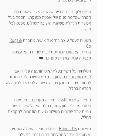
ספת סלון רחבת הידיים שעשויה מעור משובח בגוון
חמרה שמדמה פנים של יאכטה מפנקת... הספה בעל
אפשרות הגדלת משענת הישיבה לשזלונג מפנק לכל
מושב.
השטיח העגול עוצב בהזמנה אישית מחברת
Rugs &
Co
בחירת הצבעים המדויקת לבית שחוזרת על עצמה
מכניסה עניין וצורניות מעניינת ❤️
הטלויזיה על הקיר בעלת שלט הותקנה על ידי
אבי
לזמי מאקספרס קולנוע ביתי
המאפשרת לה להסתובב
לנוחות מירבית בזמן צפייה ובשגרה להיצמד לקיר ללא
הפרעה בחלל.
התאורה, מבית
T&R
- תאורה מעוצבת מאופיינת
בסגנון מודרני בגוון שחור, בפינת האוכל שילבתי שני
גופי תאורה שחורים בשילוב נגיעות מוזהבות להקפצת
החלל.
הווילונות
Blinds-Us
- וילונות מוצרי הצללה וטפטים
שעוטפים את כל החלונות בבית נכנסו בתעלה