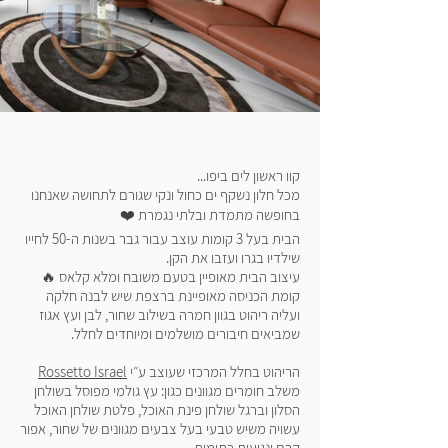
קוו ראשון לים ביפו...
מכל חלון נשקף ים כחול ונקי שגורם לתחושה שאנחנו
בחופשה מתמדת ובלתי נגמרת ❤️
הבית בעל 3 קומות עוצב עבור גבר בשנות ה-50 לחייו
שילדיו בגרו ועזבו את הקן.
עיצוב הבית מאופיין בטעם משובח ומלא קלאס 🔥
קומת הכניסה מאופיינת ברצפת שיש לבנה חלקה
ועליה ריהוט בגוון חמרה בשילוב שחור, לבן ועץ אגוז
שמביאים חיבורים מושלמים ומיוחדים לחלל.
הריהוט בחלל המרכזי שעוצב ע״י
Rossetto Israel
משלב חומרים מגוונים כגון: עץ גולמי מפוסל בשולחן
הסלון וברגל שולחן פינת האוכל, פלטת שולחן האוכל
עשויה משיש טבעי בעל צבעים מגוונים של שחור, אפור
קרם ונגיעות כתומות.