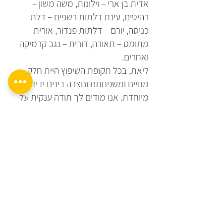
אדית בן ארי – וילונות, משה משון –
רהיטים, עינת דלתות רשפים – דלת
כניסה, יורם – דלתות פנדור, אורית
מתומס – תאורה, דורית – נגב קרמיקה
ואחרים.
ליאת, בכל תקופת השיפוץ היית חלק
מחיינו ומשפחתנו ונוצרה בינינו ידידות
מיוחדת. אנו מודים לך תודה ענקית על
כל הליווי והשרות היוצא מן הכלל
שהענקת לנו. הבית השיפוץ והמעצבת
זוכים להרבה הבעות התפעלות מבני
משפחתינו, חברינו ואורחינו!
ברוך ואופירה לוין
הקודם
הבא